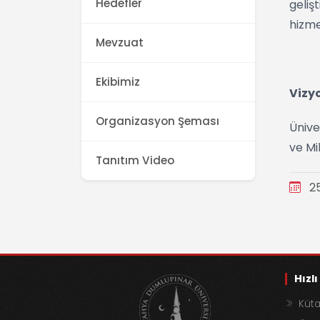
Hedefler
geliş
hizme
Mevzuat
Ekibimiz
Vizy
Organizasyon Şeması
Ünive
ve Mi
Tanıtım Video
25
Hızlı
Küta