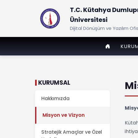
T.C. Kütahya Dumlup
Üniversitesi
Dijital Dönüşüm ve Yazılım Ofi
ANASAYFA
KURU
KURUMSAL
Mi
Hakkımızda
Misy
Misyon ve Vizyon
Kütah
ihtiy
Stratejik Amaçlar ve Özel