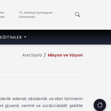
efon
T.C. Kütahya Dumlupınar
beri
Üniversitesi
EĞITIMLER
Ana Sayfa
Misyon ve Vizyon
derlik ederek; akademik ve idari birimlerin
 güvenli, verimli ve sürdürülebilir şekilde