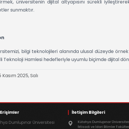
tirmek, üniversitenin dijital altyapısını sürekli iyileştirer
tler sunmaktır.
on
rsitemizi, bilgi teknolojileri alanında ulusal düzeyde örnek 
lli Teknoloji Hamlesi hedefleriyle uyumlu biçimde dijital 
 Kasım 2025, Salı
 Erişimler
İletişim Bilgileri
Kütahya Dumlupınar Üniversite
hya Dumlupınar Üniversitesi
İktisadi ve İdari Bilimler Fakülte