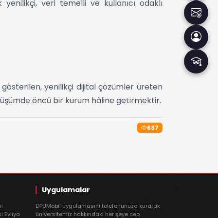
ek yenilikçi, veri temelli ve kullanıcı odaklı
gösterilen, yenilikçi dijital çözümler üreten
dönüşümde öncü bir kurum hâline getirmektir.
637
Uygulamalar
si
DPUMobil uygulamasını telefonunuza kurarak
si Evliya
üniversitemiz hakkındaki her şeye cep