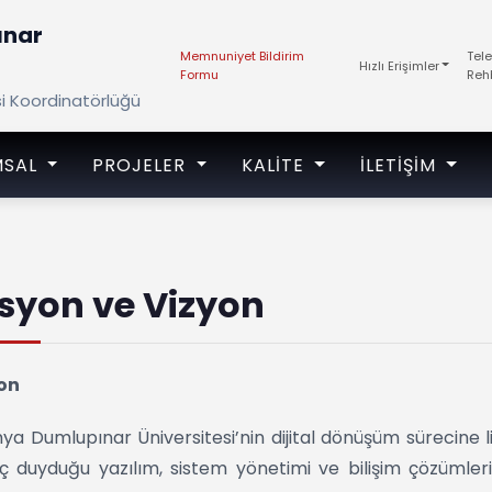
ınar
Memnuniyet Bildirim
Tel
Hızlı Erişimler
Formu
Reh
si Koordinatörlüğü
MSAL
PROJELER
KALITE
İLETIŞIM
syon ve Vizyon
on
ya Dumlupınar Üniversitesi’nin dijital dönüşüm sürecine li
aç duyduğu yazılım, sistem yönetimi ve bilişim çözümlerini