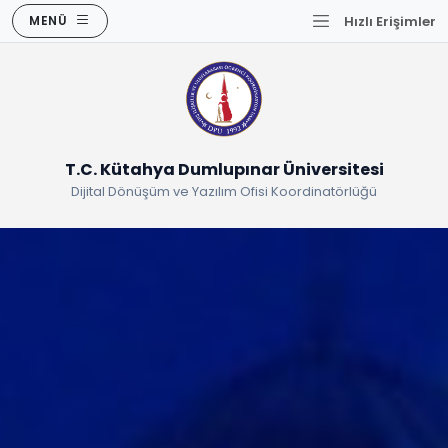
MENÜ
Hızlı Erişimler
T.C. Kütahya Dumlupınar Üniversitesi
Dijital Dönüşüm ve Yazılım Ofisi Koordinatörlüğü