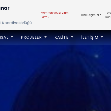
ınar
Memnuniyet Bildirim
Tel
Hızlı Erişimler
Formu
Reh
si Koordinatörlüğü
MSAL
PROJELER
KALITE
İLETIŞIM