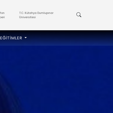
efon
T.C. Kütahya Dumlupınar
beri
Üniversitesi
EĞITIMLER