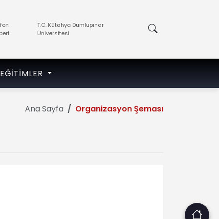
efon
T.C. Kütahya Dumlupınar
beri
Üniversitesi
EĞITIMLER
Ana Sayfa
Organizasyon Şeması