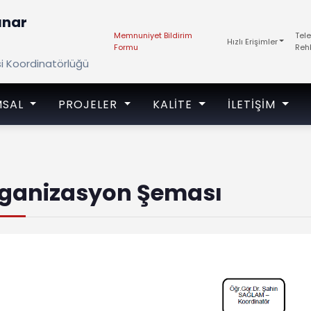
ınar
Memnuniyet Bildirim
Tel
Hızlı Erişimler
Formu
Reh
si Koordinatörlüğü
MSAL
PROJELER
KALITE
İLETIŞIM
ganizasyon Şeması