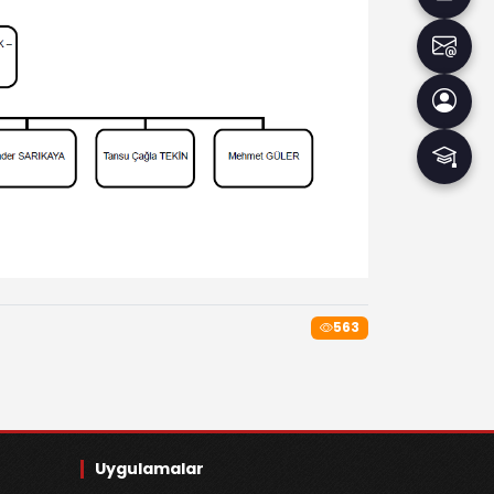
563
Uygulamalar