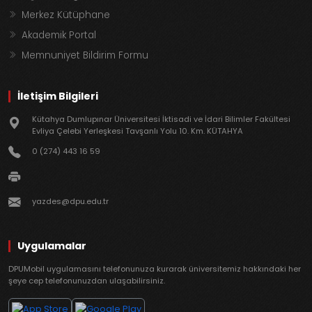
Merkez Kütüphane
Akademik Portal
Memnuniyet Bildirim Formu
İletişim Bilgileri
Kütahya Dumlupınar Üniversitesi İktisadi ve İdari Bilimler Fakültesi
Evliya Çelebi Yerleşkesi Tavşanlı Yolu 10. Km. KÜTAHYA
0 (274) 443 16 59
yazdes@dpu.edu.tr
Uygulamalar
DPUMobil uygulamasını telefonunuza kurarak üniversitemiz hakkındaki her
şeye cep telefonunuzdan ulaşabilirsiniz.