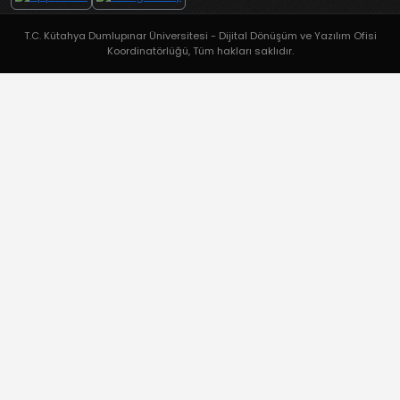
T.C. Kütahya Dumlupınar Üniversitesi - Dijital Dönüşüm ve Yazılım Ofisi
Koordinatörlüğü, Tüm hakları saklıdır.